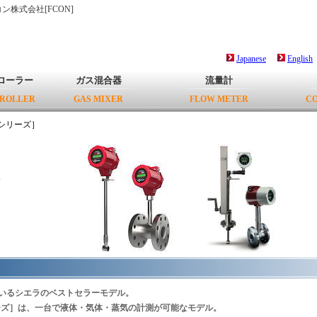
ン株式会社[FCON]
Japanese
English
ローラー
ガス混合器
流量計
TROLLER
GAS MIXER
FLOW METER
CO
sシリーズ］
ズ
いるシエラのベストセラーモデル。
sシリーズ］は、一台で液体・気体・蒸気の計測が可能なモデル。