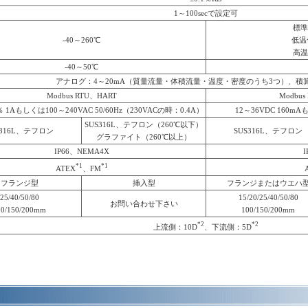
1～100secで設定可
標準
-40～260℃
低温仕
高温
-40～50℃
アナログ：4～20mA（質量流量・体積流量・温度・密度のうち3つ）、積
Modbus RTU、HART
Modbus
％ 1Aもしくは100～240VAC 50/60Hz（230VACの時：0.4A）
12～36VDC 160mAも
SUS316L、テフロン（260℃以下）
S316L、テフロン
SUS316L、テフロン
グラファイト（260℃以上）
IP66、NEMA4X
I
*1
*1
ATEX
、FM
フランジ型
挿入型
フランジまたはウエハ
25/40/50/80
15/20/25/40/50/80
お問い合わせ下さい
00/150/200mm
100/150/200mm
*2
*2
上流側：10D
、下流側：5D