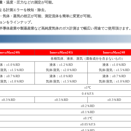
量・温度・圧力などの測定が可能。
よる計測エラーを検知・除去。
・気体・蒸気の校正が可能、測定流体を簡単に変更が可能。
ョンをラインナップ。
ら半導体産業や製薬産業など高純度気体のガス計測まで幅広い用途でご使用頂けます
novaMass240i
InnovaMass241i
InnovaMass240
各種気体、液体、蒸気（腐食成分を含まないもの）
体：±1.0％RD
液体：±1.2％RD
液体：±1.0％RD
蒸気：±1.5％RD
気体/蒸気：±2.0％RD
気体/蒸気：±1.5％RD
体：±0.7％RD
液体：±1.0％RD
液体：±0.7％RD
蒸気：±1.0％RD
気体/蒸気：±1.5％RD
気体/蒸気：±1.0％RD
±1℃
0.4％F.S
±0.3％RD
±0.5％RD
±0.3％RD
±0.2％RD
±0.1％RD
±0.1℃
±0.05％F.S
±0.1％RD