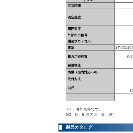
応答時間
測定温度
周囲温度
外部出力信号
通信プロトコル
電源
24VDC±10
接ガス部材質
SU
保護構造
防爆（国内対応不可）
取付方法
口径
1
※1．海外規格です。
※2．D：配管内径（最小値）
製品カタログ