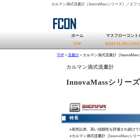
カルマン渦式流量計［InnovaMassシリーズ］／エフコ
ホーム
マスフローコント
TOP
MASS FLOW CON
TOP
＞
流量計
＞カルマン渦式流量計［InnovaMas
カルマン渦式流量計
InnovaMassシリー
特長
●発売以来、高い信頼性を評価され続けて
●カルマン渦式流量計［InnovaMas