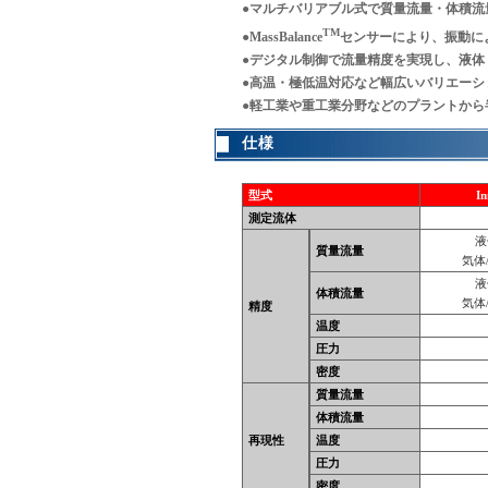
●マルチバリアブル式で質量流量・体積流
TM
●MassBalance
センサーにより、振動に
●デジタル制御で流量精度を実現し、液体
●高温・極低温対応など幅広いバリエーシ
●軽工業や重工業分野などのプラントか
仕様
型式
In
測定流体
液
質量流量
気体/
液
体積流量
気体/
精度
温度
圧力
密度
質量流量
体積流量
再現性
温度
圧力
密度