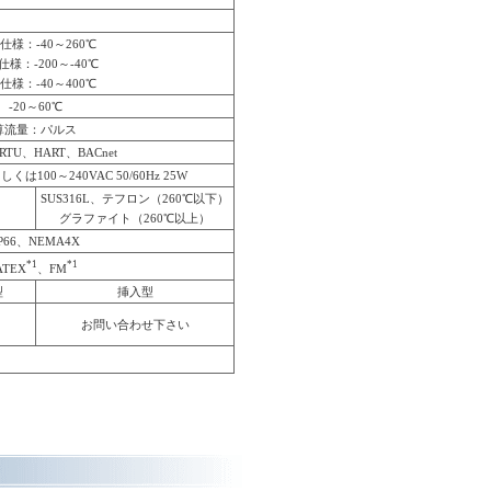
仕様：-40～260℃
様：-200～-40℃
仕様：-40～400℃
-20～60℃
算流量：パルス
 RTU、HART、BACnet
しくは100～240VAC 50/60Hz 25W
SUS316L、テフロン（260℃以下）
グラファイト（260℃以上）
P66、NEMA4X
*1
*1
ATEX
、FM
型
挿入型
お問い合わせ下さい